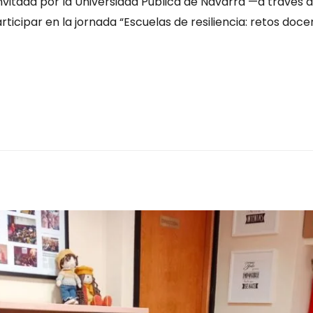
invitada por la Universidad Pública de Navarra —a través 
icipar en la jornada “Escuelas de resiliencia: retos doc