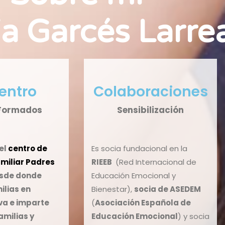
ia Garcés Larre
entro
Colaboraciones
Formados
Sensibilización
el
centro de
Es socia fundacional en la
amiliar Padres
RIEEB
(Red Internacional de
sde donde
Educación Emocional y
ilias
en
Bienestar),
socia de ASEDEM
va
e
imparte
(
Asociación Española de
amilias y
Educación Emocional
) y socia