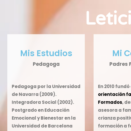
Letic
Mis Estudios
Mi C
Pedagoga
Padres 
Pedagoga
por la Universidad
En
2010 fundó 
de Navarra (2009).
orientación f
Integradora Social
(2002).
Formados
,
de
Postgrado en Educación
asesora a fam
Emocional y Bienestar
en la
crianza positi
Universidad de Barcelona
formación a f