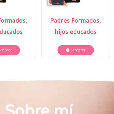
Formados,
Padres Formados,
educados
hijos educados
omprar
Comprar
Sobre mí