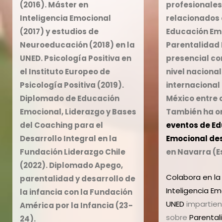
(2016).
Máster en
profesionale
s
Inteligencia Emocional
relacionados 
(2017) y estudios de
Educación Emo
Neuroeducación
(2018) en la
Parentalidad 
UNED.
Psicología Positiva
en
presencial co
el Instituto Europeo de
nivel nacional
Psicología Positiva (2019).
internacional
Diplomado de Educación
México entre 
Emocional, Liderazgo y Bases
También ha o
del Coaching para el
eventos de E
Desarrollo Integra
l
en la
Emocional
des
Fundación Liderazgo Chile
en Navarra (E
(2022).
Diplomado Apego,
Colabora en l
parentalidad y desarrollo de
Inteligencia Em
la infancia c
on la Fundación
UNED
impartien
América por la Infancia (23-
sobre
Parentali
24).