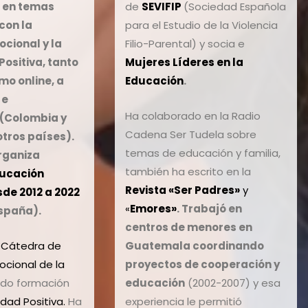
 en temas
de
SEVIFIP
(Sociedad Española
con la
para el Estudio de la Violencia
cional y la
Filio-Parental) y socia e
Positiva,
tanto
Mujeres Líderes en la
mo online, a
Educación
.
 e
Ha colaborado en la Radio
 (Colombia y
Cadena Ser Tudela
sobre
otros países).
temas de educación y familia,
rganiza
también ha escrito en la
ducación
Revista «Ser Padres»
y
de 2012 a 2022
«
Emores»
.
Trabajó en
spaña).
centros de menores en
a Cátedra de
Guatemala coordinando
ocional de la
proyectos de cooperación
y
do formación
educación
(2002-2007) y esa
dad Positiva.
Ha
experiencia le permitió