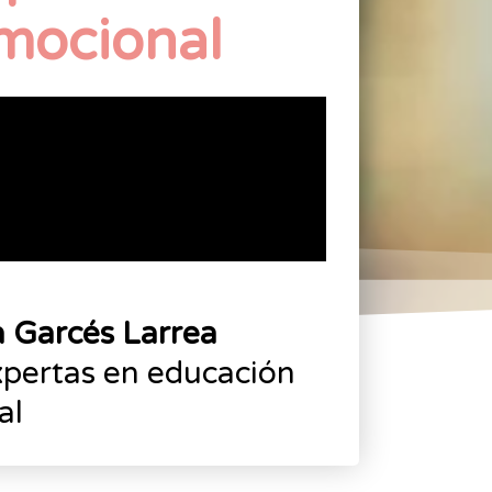
mocional
a Garcés Larrea
xpertas en educación
al