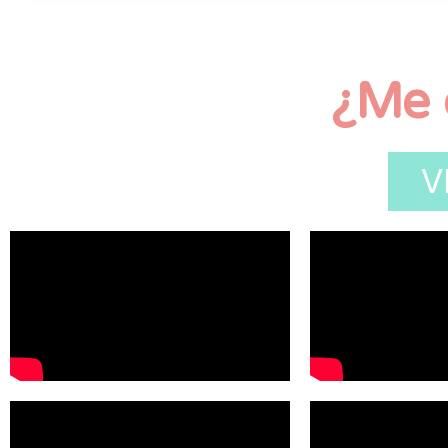
¿Me 
V