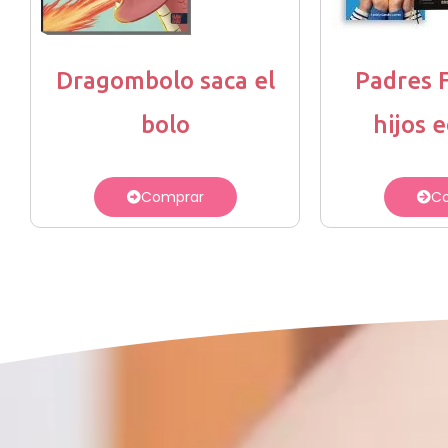
Dragombolo saca el
Padres 
bolo
hijos 
Comprar
C