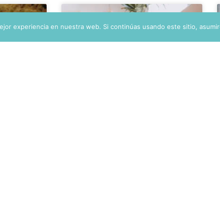
INFANCIA
SEPARACIONES DE PAREJA
jor experiencia en nuestra web. Si continúas usando este sitio, asumi
Los Niños Necesitan
a
Sentirse Seguros Con
Ayuda
Sus Padres, Aunque
Ya No Sean Pareja
Separarse nunca es una
decisión sencilla. Detrás de una
zamos
ruptura