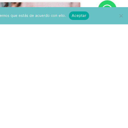
ADOLECENCIA
remos que estás de acuerdo con ello.
Aceptar
«Mamá, Cuando
Tenga 18 Años Me Iré
De Casa».
Hay frases que duelen más por
lo que imaginamos que
LEER MÁS