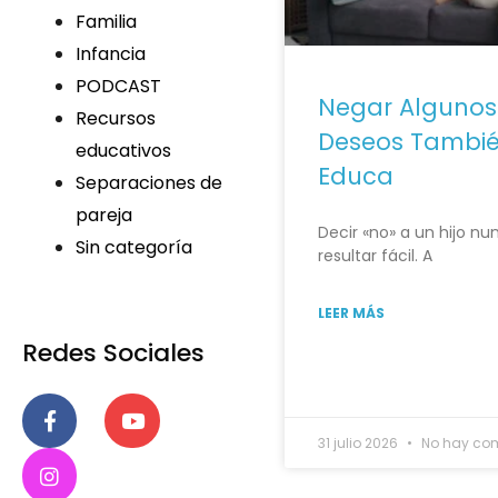
Familia
Infancia
PODCAST
Negar Algunos
Recursos
Deseos Tambi
educativos
Educa
Separaciones de
pareja
Decir «no» a un hijo nu
Sin categoría
resultar fácil. A
LEER MÁS
Redes Sociales
31 julio 2026
No hay com