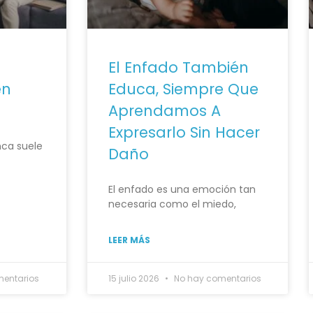
El Enfado También
én
Educa, Siempre Que
Aprendamos A
Expresarlo Sin Hacer
nca suele
Daño
El enfado es una emoción tan
necesaria como el miedo,
LEER MÁS
entarios
15 julio 2026
No hay comentarios