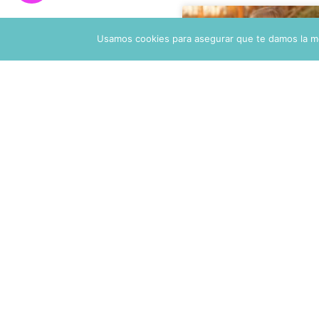
Usamos cookies para asegurar que te damos la me
Gracias Por
Esperarme. Un
Palabra Que 
A Los Niños A
Sentirse Vistos
Hay palabras que utili