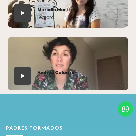
Mariella Martkast
Lectora
Ainhoa Celorrio
Alumna
PADRES FORMADOS