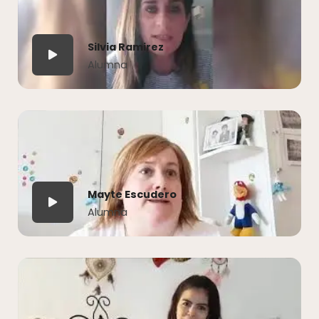
Silvia Ramirez
Alumna
Mayte Escudero
Alumna