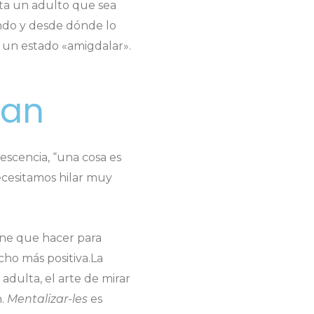
ita un adulto que sea
ando y desde dónde lo
n un estado «amigdalar».
tan
lescencia, “una cosa es
ecesitamos hilar muy
ene que hacer para
ho más positiva.La
adulta, el arte de mirar
n.
Mentalizar-les
es