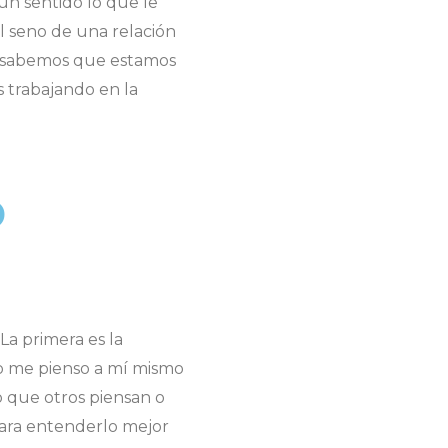
 un sentido lo que le
l seno de una relación
, sabemos que estamos
s trabajando en la
o
a primera es la
o me pienso a mí mismo
lo que otros piensan o
 Para entenderlo mejor