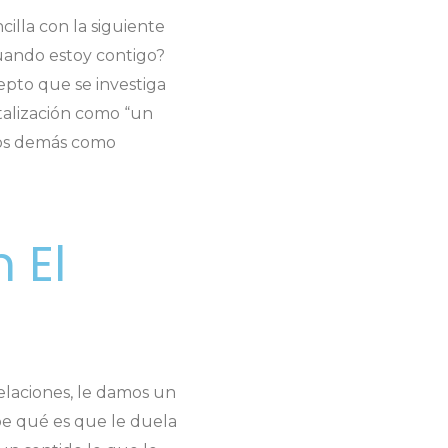
illa con la siguiente
uando estoy contigo?
pto que se investiga
alización como “
un
 los demás como
 El
elaciones, le damos un
be qué es que le duela