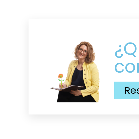
¿Q
co
Re