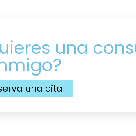
uieres una cons
nmigo?
serva una cita