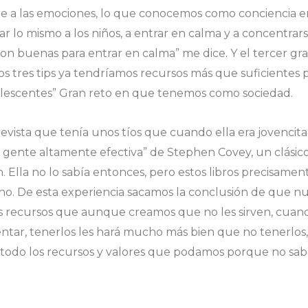
re a las emociones, lo que conocemos como conciencia 
r lo mismo a los niños, a entrar en calma y a concentrar
on buenas para entrar en calma” me dice. Y el tercer gr
os tres tips ya tendríamos recursos más que suficientes p
adolescentes” Gran reto en que tenemos como sociedad.
revista que tenía unos tíos que cuando ella era jovencita
la gente altamente efectiva” de Stephen Covey, un clásic
. Ella no lo sabía entonces, pero estos libros precisam
o. De esta experiencia sacamos la conclusión de que nues
s recursos que aunque creamos que no les sirven, cuan
tar, tenerlos les hará mucho más bien que no tenerlos,
 todo los recursos y valores que podamos porque no sa