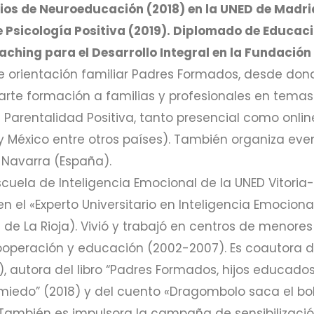
ios de Neuroeducación (2018) en la UNED de Madrid
de Psicología Positiva (2019). Diplomado de Educac
aching para el Desarrollo Integral en la Fundación 
de orientación familiar Padres Formados, desde don
parte formación a familias y profesionales en temas
Parentalidad Positiva, tanto presencial como online
y México entre otros países). También organiza ev
 Navarra (España).
scuela de Inteligencia Emocional de la UNED Vitoria
n el «Experto Universitario en Inteligencia Emocional
l de La Rioja). Vivió y trabajó en centros de menor
operación y educación (2002-2007). Es coautora de
, autora del libro “Padres Formados, hijos educados”
miedo” (2018) y del cuento «Dragombolo saca el bol
n.También es impulsora la campaña de sensibilizació