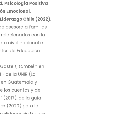
. Psicología Positiva
ión Emocional,
Liderazgo Chile (2022).
de asesora a familias
 relacionados con la
, a nivel nacional e
entos de Educación
-Gasteiz, también en
 » de la UNIR (La
es en Guatemala y
 los cuentos y del
 (2017), de la guía
o» (2020) para la
n «Educar sin Miedo»