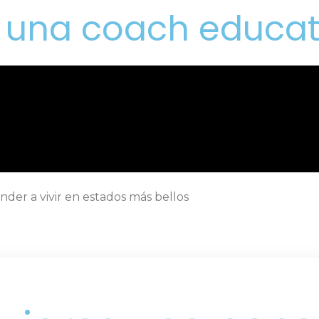
n una coach educat
der a vivir en estados más bellos