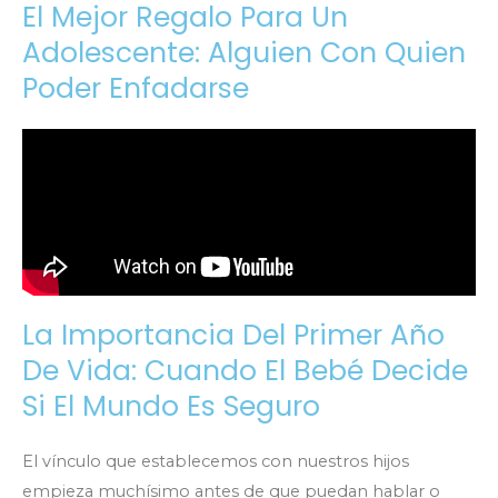
El Mejor Regalo Para Un
Adolescente: Alguien Con Quien
Poder Enfadarse
La Importancia Del Primer Año
De Vida: Cuando El Bebé Decide
Si El Mundo Es Seguro
El vínculo que establecemos con nuestros hijos
empieza muchísimo antes de que puedan hablar o