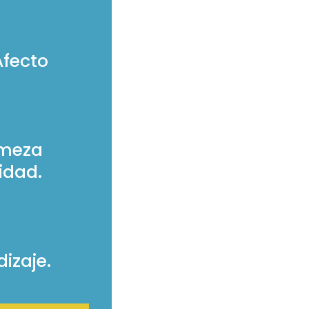
Afecto
rmeza
idad.
izaje.