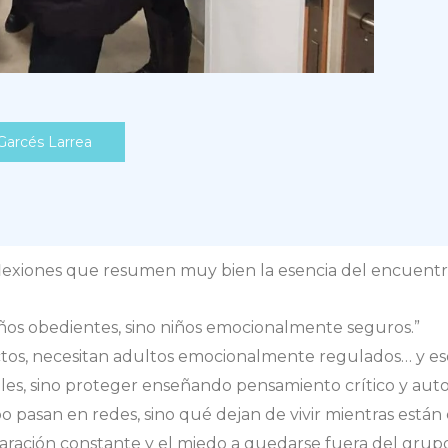
 Garcés Larrea
lexiones que resumen muy bien la esencia del encuentr
ños obedientes, sino niños emocionalmente seguros.”
ectos, necesitan adultos emocionalmente regulados… y es
ciales, sino proteger enseñando pensamiento crítico y auto
o pasan en redes, sino qué dejan de vivir mientras están
paración constante y el miedo a quedarse fuera del grupo