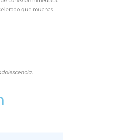
de conexión inmediata.
 acelerado que muchas
adolescencia.
n