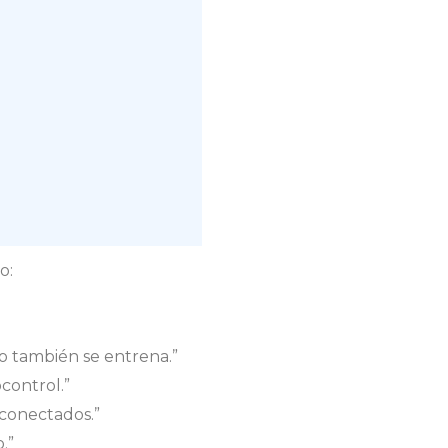
o:
o también se entrena.”
control.”
 conectados.”
.”