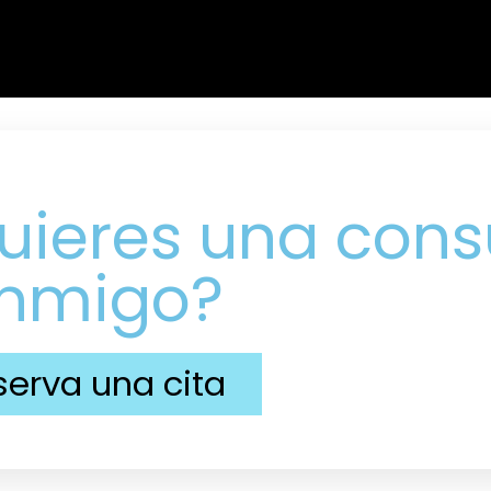
uieres una cons
nmigo?
serva una cita