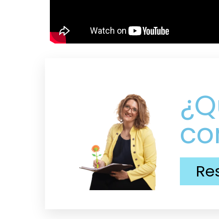
¿Q
co
Re