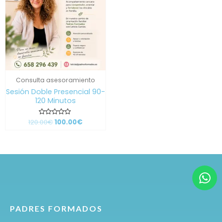
Consulta asesoramiento
Sesión Doble Presencial 90-
120 Minutos
120.00
Valorado
€
100.00
€
con
0
de
5
PADRES FORMADOS