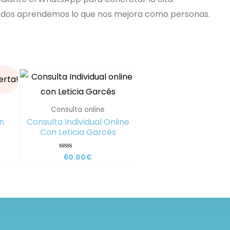
 todos aprendemos lo que nos mejora como personas.
erta!
Consulta online
n
Consulta Individual Online
Con Leticia Garcés
60.00
€
Valorado
con
0
de
5