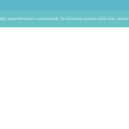
SOCIAL
jor experiencia en nuestra web. Si continúas usando este sitio, asumi
+34 658 296 439 (WhatsApp-Leticia)
Plaza Ezcabazábal, 8, 31600 Burlada, Navarra
A