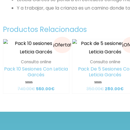
Y a trabajar, que la crianza es un camino donde
Productos Relacionados
¡Oferta!
¡Of
Consulta online
Consulta online
Pack 10 Sesiones Con Leticia
Pack De 5 Sesiones Co
Garcés
Leticia Garcés
740.00
€
560.00
€
350.00
€
280.00
€
Valorado
Valorado
con
con
0
0
de
de
5
5