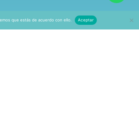
GUÍA GRATUITA
remos que estás de acuerdo con ello.
Aceptar