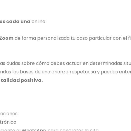
os cada una
online
 Zoom
de forma personalizada tu caso particular con el f
uchas dudas sobre cómo debes actuar en determinadas sit
endas
las bases de una crianza respetuosa y puedas e
nte
ntalidad positiva.
sesiones.
trónico
diante el WhatsApp para concretar la cita