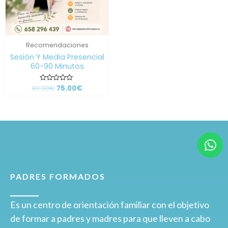
Recomendaciones
Sesión Y Media Presencial
60-90 Minutos
90.00
Valorado
€
75.00
€
con
0
de
5
PADRES FORMADOS
Es un centro de orientación familiar con el objetivo
de formar a padres y madres para que lleven a cabo